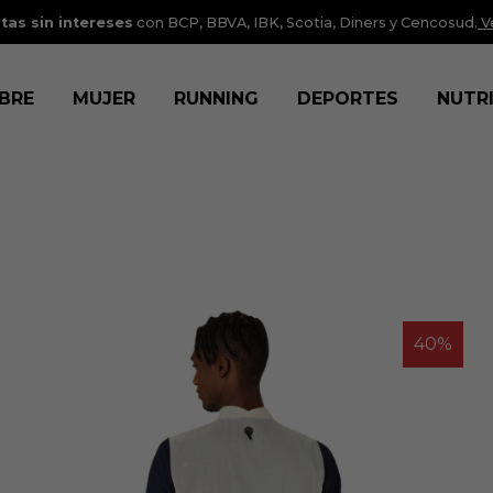
tas sin intereses
con BCP, BBVA, IBK, Scotia, Diners y Cencosud.
V
BRE
MUJER
RUNNING
DEPORTES
NUTR
40