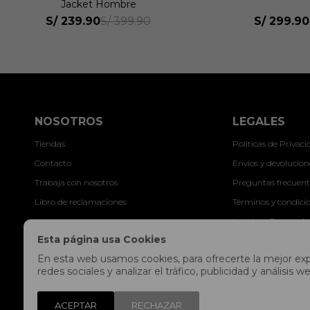
Jacket Hombre
S/
239.90
S/
299.90
S/
399.90
NOSOTROS
LEGALES
Tiendas
Políticas de Privac
Contacto
Envíos y devolucion
Trabaja con nosotros
Preguntas frecuent
Libro de reclamaciones
Términos y condici
Legales y Promocio
Esta página usa Cookies
En esta web usamos cookies, para ofrecerte la mejor expe
redes sociales y analizar el tráfico, publicidad y análisi
ACEPTAR
RECHAZAR
© Copyright 2026 / Fitpoint