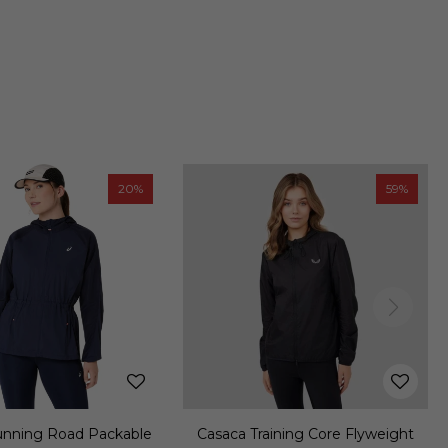
20
59
unning Road Packable
Casaca Training Core Flyweight