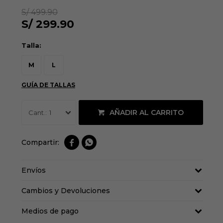
S/
499.90
S/
299.90
Talla:
M
L
GUÍA DE TALLAS
AÑADIR AL CARRITO
1


Envíos
Cambios y Devoluciones
Medios de pago