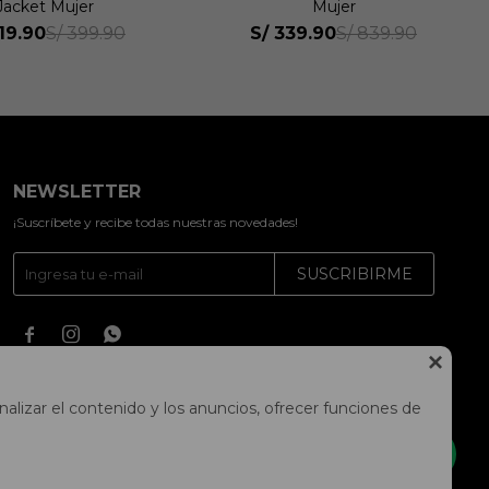
Jacket Mujer
Mujer
19.90
S/
339.90
S/
399.90
S/
839.90
NEWSLETTER
¡Suscríbete y recibe todas nuestras novedades!
SUSCRIBIRME




alizar el contenido y los anuncios, ofrecer funciones de