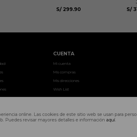
S/
299.90
S/
3
CUENTA
idad
Mi cuenta
es
Mis compras
es
Mis direcciones
ones
Wish List
nes
riencia online. Las cookies de este sitio web se usan para person
s web. Puedes revisar mayores detalles e información
aquí
.