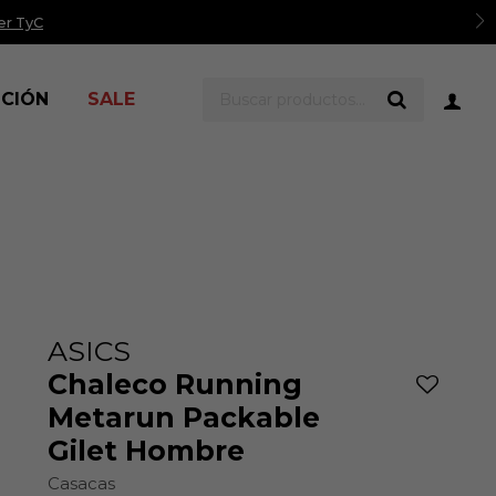
er TyC
ICIÓN
SALE
ASICS
Chaleco Running
Metarun Packable
Gilet Hombre
Casacas