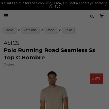
3 cuotas sin intereses
con BCP, BBVA, IBK, Scotia, Diners y Cencosud.
Ver TyC

Home
Catálogo
Ropa
Polos
ASICS
Polo Running Road Seamless Ss
Top C Hombre
Polos
39