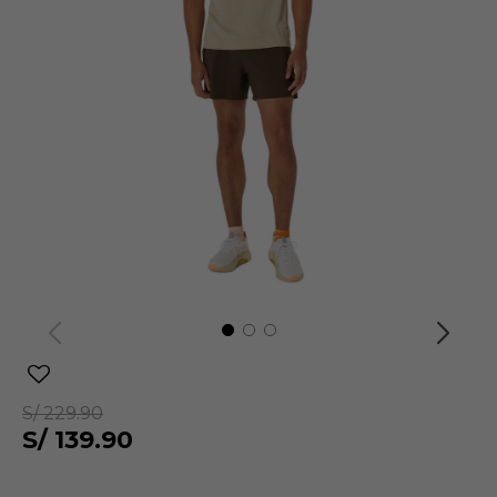
S/
229.90
S/
139.90