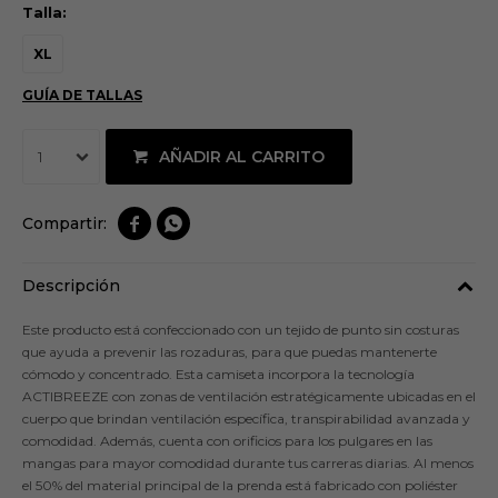
Talla:
XL
GUÍA DE TALLAS
AÑADIR AL CARRITO
1


Descripción
Este producto está confeccionado con un tejido de punto sin costuras
que ayuda a prevenir las rozaduras, para que puedas mantenerte
cómodo y concentrado. Esta camiseta incorpora la tecnología
ACTIBREEZE con zonas de ventilación estratégicamente ubicadas en el
cuerpo que brindan ventilación específica, transpirabilidad avanzada y
comodidad. Además, cuenta con orificios para los pulgares en las
mangas para mayor comodidad durante tus carreras diarias. Al menos
el 50% del material principal de la prenda está fabricado con poliéster