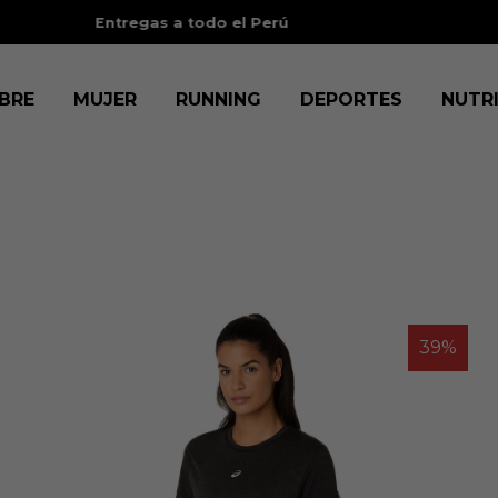
tas sin intereses
con BCP, BBVA, IBK, Scotia, Diners y Cencosud.
V
BRE
MUJER
RUNNING
DEPORTES
NUTR
39