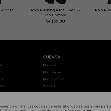
Silver SS
Polo Running Otr B Tee Mujer
Polo Run
e
S/
149.00
CUENTA
idad
Mi cuenta
es
Mis compras
es
Mis direcciones
ones
Wish List
nes
riencia online. Las cookies de este sitio web se usan para person
s web. Puedes revisar mayores detalles e información
aquí
.