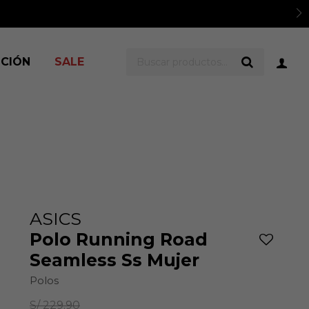
er TyC
ICIÓN
SALE
ASICS
Polo Running Road
Seamless Ss Mujer
Polos
S/
229.90