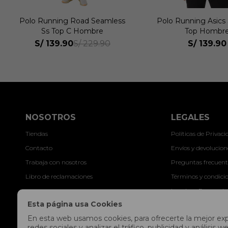
Polo Running Asics Silver LS
Polo Running Asics 
Top Hombre
Top Hombr
S/
139.90
S/
139.90
NOSOTROS
LEGALES
Tiendas
Políticas de Privac
Contacto
Envíos y devolucion
Trabaja con nosotros
Preguntas frecuent
Libro de reclamaciones
Términos y condici
Legales y Promocio
Esta página usa Cookies
En esta web usamos cookies, para ofrecerte la mejor expe
redes sociales y analizar el tráfico, publicidad y análisi