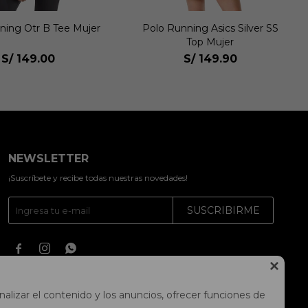
ning Asics Silver SS
Polo Training Heritage Heavy
Top Mujer
Cotton Run City Tee Unisex
S/
149.90
S/
149.90
NEWSLETTER
¡Suscríbete y recibe todas nuestras novedades!
SUSCRIBIRME




alizar el contenido y los anuncios, ofrecer funciones de