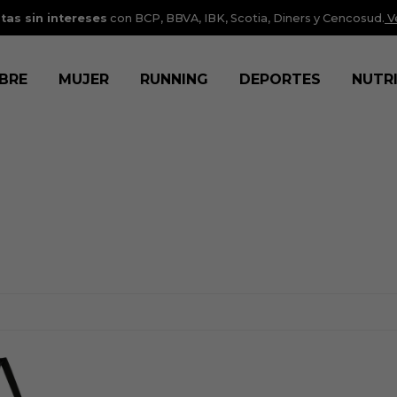
tas sin intereses
con BCP, BBVA, IBK, Scotia, Diners y Cencosud.
V
BRE
MUJER
RUNNING
DEPORTES
NUTR