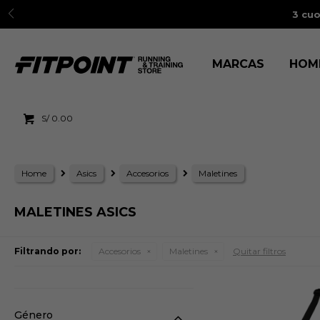
3 cuo
MARCAS
HOM
S/
0.00
Home
Asics
Accesorios
Maletines
MALETINES ASICS
Filtrando por:
Accesorios
Maletines
Quitar filtros
Género