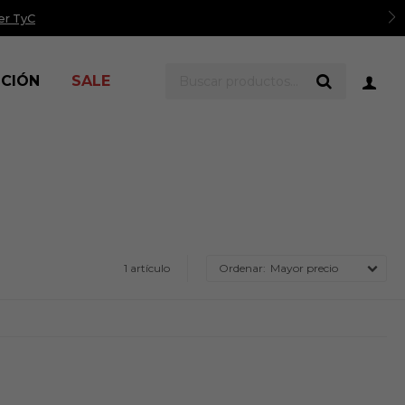
er TyC
ICIÓN
SALE
1 artículo
Mayor precio