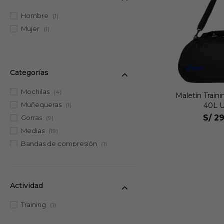
Hombre
(1)
Mujer
(1)
Categorías
Mochilas
(4)
Maletín Train
Muñequeras
40L U
(1)
S/
29
Gorras
(9)
Medias
(19)
Bandas de compresión
(1)
Cinturones
(1)
Maletines
(1)
Canguros
(2)
Actividad
Rodilleras
(1)
Training
(1)