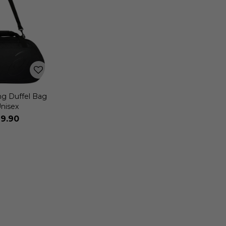
ing Duffel Bag
nisex
9.90