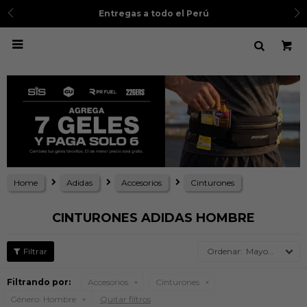
Entregas a todo el Perú

Home
Adidas
Accesorios
Cinturones
CINTURONES ADIDAS HOMBRE
Mayor precio
Filtrando por:
Accesorios
Cinturones
Género:
Hombre
Quitar filtros