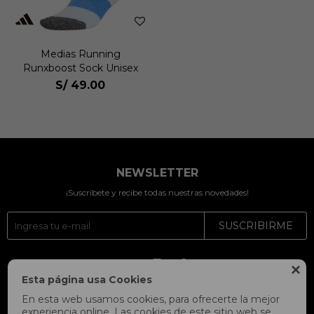
Medias Running
Runxboost Sock Unisex
S/
49.00
NEWSLETTER
¡Suscríbete y recibe todas nuestras novedades!
SUSCRIBIRME




Esta página usa Cookies
En esta web usamos cookies, para ofrecerte la mejor
experiencia online. Las cookies de este sitio web se