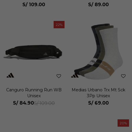
S/
109.00
S/
89.00
22
Canguro Running Run WB
Medias Urbano Trx Mt Sck
Unisex
3Pp Unisex
S/
84.90
S/
69.00
S/
109.00
20