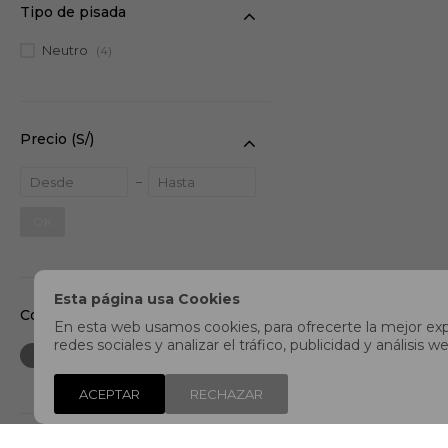
Tipo de pisada
Neutro
(4)
Precio
(S/)
OK
Esta página usa Cookies
Color
En esta web usamos cookies, para ofrecerte la mejor expe
redes sociales y analizar el tráfico, publicidad y análisi
ACEPTAR
RECHAZAR