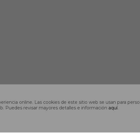
riencia online. Las cookies de este sitio web se usan para person
s web. Puedes revisar mayores detalles e información
aquí
.