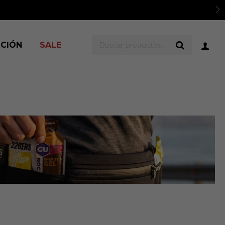
sud.
Ver TyC
ICIÓN
SALE