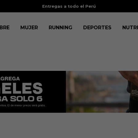
3 cuotas sin intereses
con BCP, BBVA, IBK, Scotia, Diners y Cenco
BRE
MUJER
RUNNING
DEPORTES
NUTR