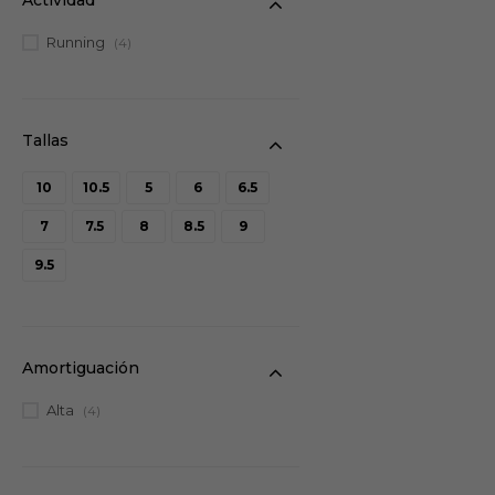
Running
(4)
10
10.5
5
6
6.5
7
7.5
8
8.5
9
9.5
Amortiguación
Alta
(4)