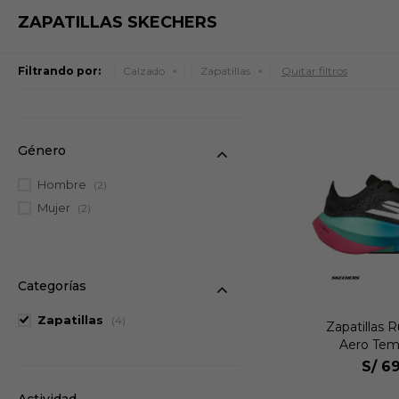
ZAPATILLAS SKECHERS
Filtrando por:
Calzado
Zapatillas
Quitar filtros
Género
Hombre
(2)
Mujer
(2)
Categorías
Zapatillas
(4)
Zapatillas 
Aero Tem
S/
69
Actividad