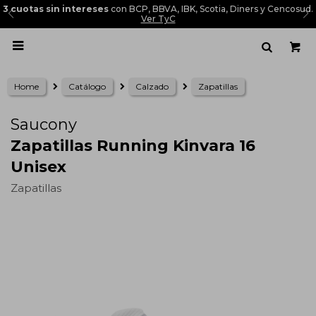
3 cuotas sin intereses
con BCP, BBVA, IBK, Scotia, Diners y Cencosud.
Ver TyC

Home
Catálogo
Calzado
Zapatillas
Saucony
Zapatillas Running Kinvara 16
Unisex
Zapatillas