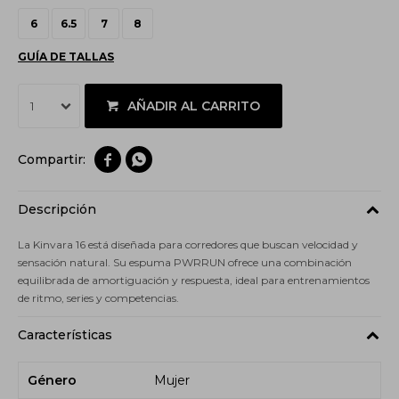
6
6.5
7
8
GUÍA DE TALLAS
AÑADIR AL CARRITO
1


Descripción
La Kinvara 16 está diseñada para corredores que buscan velocidad y
sensación natural. Su espuma PWRRUN ofrece una combinación
equilibrada de amortiguación y respuesta, ideal para entrenamientos
de ritmo, series y competencias.
Características
Género
Mujer