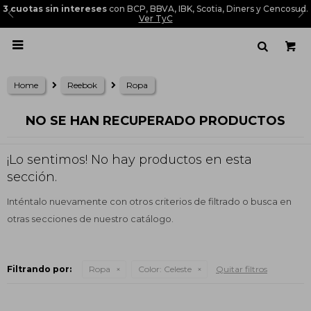
3 cuotas sin intereses
con BCP, BBVA, IBK, Scotia, Diners y Cencosud.
Ver TyC

Home
Reebok
Ropa
NO SE HAN RECUPERADO PRODUCTOS
¡Lo sentimos! No hay productos en esta
sección.
Inténtalo nuevamente con otros criterios de filtrado o busca en
otras secciones de nuestro catálogo.
Filtrando por:
Ropa
Color:
Celeste
Quitar filtros