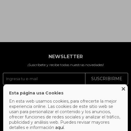
NEWSLETTER
¡Suscríbete y recibe todas nuestras novedades!
SUSCRIBIRME

Esta página usa Cookies



En esta web usamos cookies, para ofrecerte la mejor
experiencia online. Las cookies de este sitio web se
usan para personalizar el contenido y los anuncios,
ofrecer funciones de redes sociales y analizar el tráfico,
publicidad y análisis web. Puedes revisar mayores
detalles e información
aquí
.