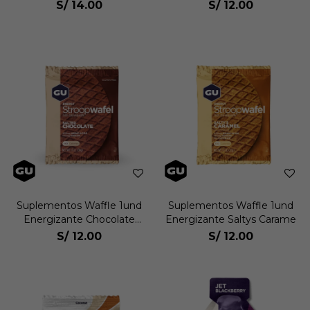
10342
S/
14.00
S/
12.00
Suplementos Waffle 1und
Suplementos Waffle 1und
Energizante Chocolate
Energizante Saltys Carame
Salado
S/
12.00
S/
12.00