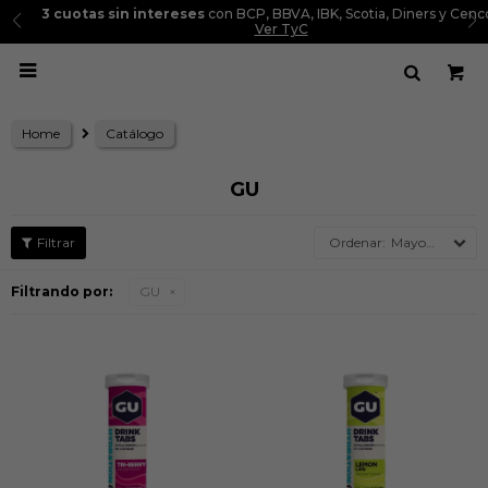
3 cuotas sin intereses
con BCP, BBVA, IBK, Scotia, Diners y Cencosud.
Ver TyC

Home
Catálogo
GU
Mayor precio
Filtrando por:
GU