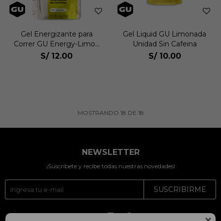
Gel Energizante para
Gel Liquid GU Limonada
Correr GU Energy-Limon
Unidad Sin Cafeina
10008
S/
12.00
S/
10.00
MOSTRANDO
18
DE
18
NEWSLETTER
¡Suscríbete y recibe todas nuestras novedades!
SUSCRIBIRME



