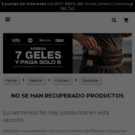
as sin intereses
con BCP, BBVA, IBK, Scotia, Diners y Cencosud.
Ver TyC

Home
Reebok
Calzado
Zapatillas
NO SE HAN RECUPERADO PRODUCTOS
¡Lo sentimos! No hay productos en esta
sección.
Inténtalo nuevamente con otros criterios de filtrado o busca en