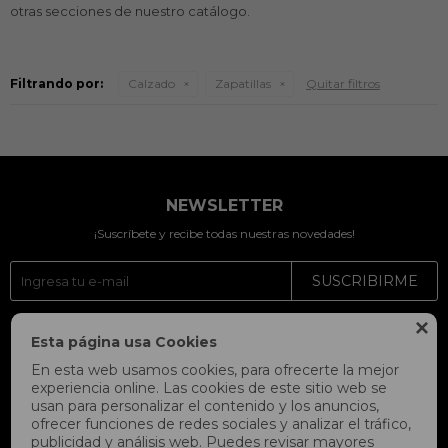
otras secciones de nuestro catálogo.
Filtrando por:
Calzado
Zapatillas
Quitar filtros
NEWSLETTER
¡Suscríbete y recibe todas nuestras novedades!
SUSCRIBIRME




Esta página usa Cookies
En esta web usamos cookies, para ofrecerte la mejor
experiencia online. Las cookies de este sitio web se
usan para personalizar el contenido y los anuncios,
ofrecer funciones de redes sociales y analizar el tráfico,
publicidad y análisis web. Puedes revisar mayores