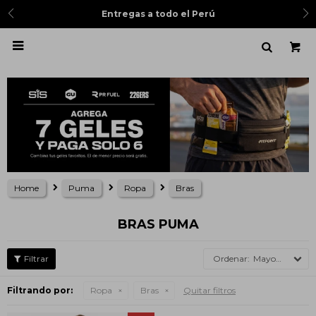
Entregas a todo el Perú

Home
Puma
Ropa
Bras
BRAS PUMA
Mayor precio
Filtrando por:
Ropa
Bras
Quitar filtros