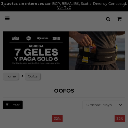
3 cuotas sin intereses
con BCP, BBVA, IBK, Scotia, Diners y Cencosud.
Ver TyC

Home
Oofos
OOFOS
Mayor precio
32
32