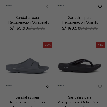
Sandalias para
Sandalias para
Recuperación Ooriginal
Recuperación Ooahh
Unisex
Unisex
S/
169.90
S/
169.90
S/
249.90
S/
249.90
32
41
Sandalias para
Sandalias para
Recuperación Ooahh
Recuperación Oolala Mujer
Mujer