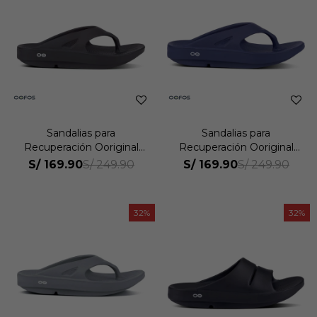
Sandalias para
Sandalias para
Recuperación Ooriginal
Recuperación Ooriginal
Unisex
Unisex
S/
169.90
S/
169.90
S/
249.90
S/
249.90
32
32