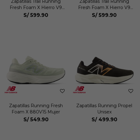
Zapatillas Trail Running
Zapatillas Trail Running
Fresh Foam X Hierro V9
Fresh Foam X Hierro V9
Mujer
Mujer
S/
599.90
S/
599.90
Zapatillas Running Fresh
Zapatillas Running Propel
Foam X 880V15 Mujer
Unisex
S/
549.90
S/
499.90