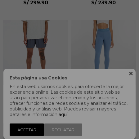
S/
299.90
S/
239.90

Esta página usa Cookies
En esta web usamos cookies, para ofrecerte la mejor
experiencia online. Las cookies de este sitio web se
Shorts Running RC Short
Legging Running NB
usan para personalizar el contenido y los anuncios,
5" Hombre
Sleek High Rise Sport
ofrecer funciones de redes sociales y analizar el tráfico,
Legging 25 Mujer
S/
239.90
S/
239.90
publicidad y análisis web. Puedes revisar mayores
detalles e información
aquí
.
ACEPTAR
RECHAZAR