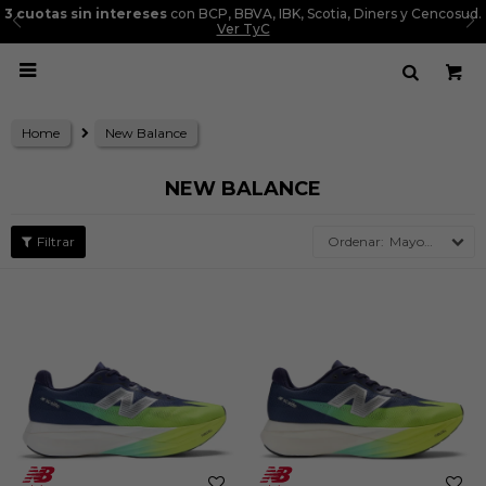
3 cuotas sin intereses
con BCP, BBVA, IBK, Scotia, Diners y Cencosud.
Ver TyC

Home
New Balance
NEW BALANCE
Mayor precio