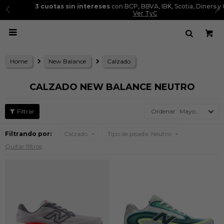
3 cuotas sin intereses
con BCP, BBVA, IBK, Scotia, Diners y Cencosud.
Ver TyC

Home
New Balance
Calzado
CALZADO NEW BALANCE NEUTRO
Mayor precio
Filtrando por:
Calzado
Tipo de pisada:
Neutro
Quitar filtros