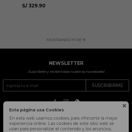
S/
329.90
MOSTRANDO
19
DE
19
NEWSLETTER
¡Suscríbete y recibe todas nuestras novedades!
SUSCRIBIRME




Esta página usa Cookies
En esta web usamos cookies, para ofrecerte la mejor
experiencia online. Las cookies de este sitio web se
usan para personalizar el contenido y los anuncios,