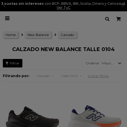
3 cuotas sin intereses
con BCP, BBVA, IBK, Scotia, Diners y Cencosud.
Ver TyC

Home
New Balance
Calzado
CALZADO NEW BALANCE TALLE 0104
Mayor precio
Filtrando por:
Calzado
Talle 0104
Quitar filtros