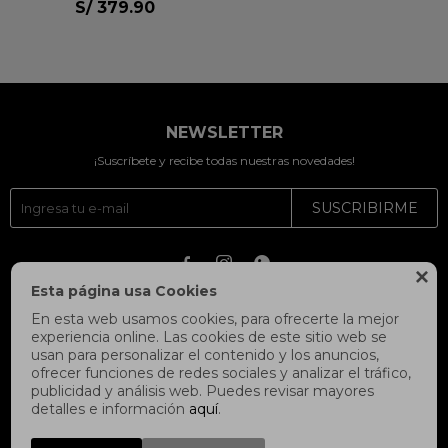
S/
379.90
NEWSLETTER
¡Suscríbete y recibe todas nuestras novedades!
SUSCRIBIRME




Esta página usa Cookies
En esta web usamos cookies, para ofrecerte la mejor
experiencia online. Las cookies de este sitio web se
usan para personalizar el contenido y los anuncios,
ofrecer funciones de redes sociales y analizar el tráfico,
publicidad y análisis web. Puedes revisar mayores
detalles e información
aquí
.