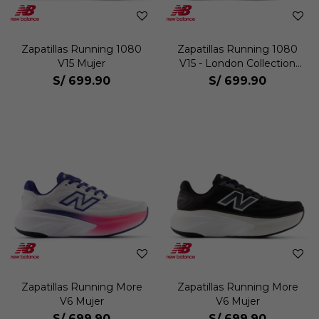
Zapatillas Running 1080
Zapatillas Running 1080
V15 Mujer
V15 - London Collection
Mujer
S/
699.90
S/
699.90
Zapatillas Running More
Zapatillas Running More
V6 Mujer
V6 Mujer
S/
699.90
S/
699.90