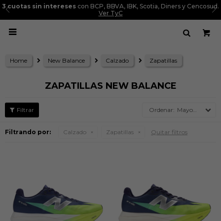
3 cuotas sin intereses
con BCP, BBVA, IBK, Scotia, Diners y Cencosud.
Ver TyC

Home
New Balance
Calzado
Zapatillas
ZAPATILLAS NEW BALANCE
Mayor precio
Filtrando por:
Calzado
Zapatillas
Quitar filtros