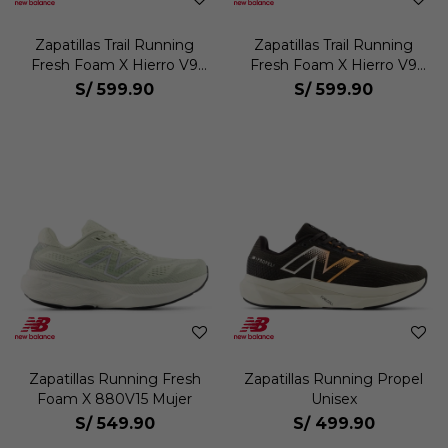
Zapatillas Trail Running
Zapatillas Trail Running
Fresh Foam X Hierro V9
Fresh Foam X Hierro V9
Mujer
Mujer
S/
599.90
S/
599.90
Zapatillas Running Fresh
Zapatillas Running Propel
Foam X 880V15 Mujer
Unisex
S/
549.90
S/
499.90