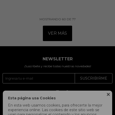
MOSTRANDO
60
DE
77
VER MÁS
NEWSLETTER
¡Suscríbete y recibe todas nuestras novedades!
SUSCRIBIRME




Esta página usa Cookies
En esta web usamos cookies, para ofrecerte la mejor
experiencia online. Las cookies de este sitio web se
usan para personalizar el contenido y los anuncios,