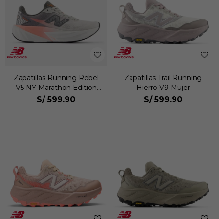
Zapatillas Running Rebel
Zapatillas Trail Running
V5 NY Marathon Edition
Hierro V9 Mujer
Mujer
S/
599.90
S/
599.90