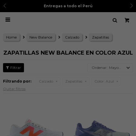
Entregas a todo el Perú

Home
New Balance
Calzado
Zapatillas
ZAPATILLAS NEW BALANCE EN COLOR AZUL
Mayor precio
Filtrando por:
Calzado
Zapatillas
Color:
Azul
Quitar filtros