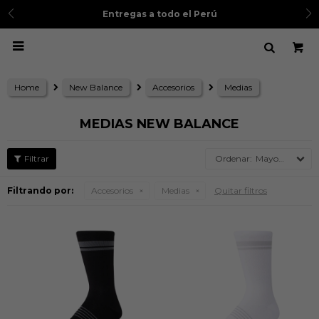
Entregas a todo el Perú

Home
New Balance
Accesorios
Medias
MEDIAS NEW BALANCE
Mayor precio
Filtrando por:
Accesorios
Medias
Quitar filtros