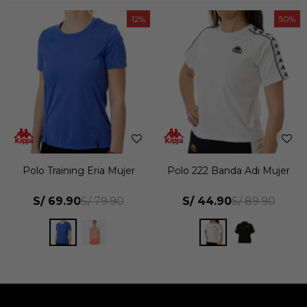
12
50
Polo Training Eria Mujer
Polo 222 Banda Adi Mujer
S/
69.90
S/
44.90
S/
79.90
S/
89.90