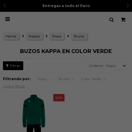
Entregas a todo el Perú

Home
Kappa
Ropa
Buzos
BUZOS KAPPA EN COLOR VERDE
Mayor precio
Filtrando por:
Ropa
Buzos
Color:
Verde
Quitar filtros
50