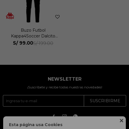
Buzo Futbol
Kappa4Soccer Dalcito
Hombre
S/
99.00
S/
199.00
NEWSLETTER
¡Suscríbete y recibe todas nuestras novedades!
SUSCRIBIRME




Esta página usa Cookies