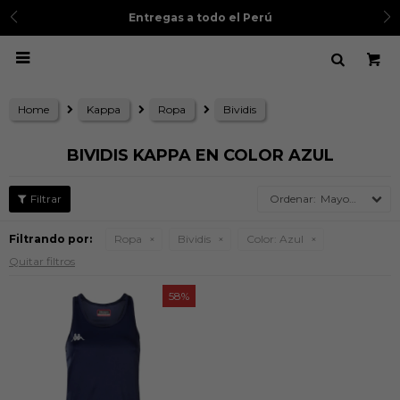
Entregas a todo el Perú

Home
Kappa
Ropa
Bividis
BIVIDIS KAPPA EN COLOR AZUL
Mayor precio
Filtrando por:
Ropa
Bividis
Color:
Azul
Quitar filtros
58