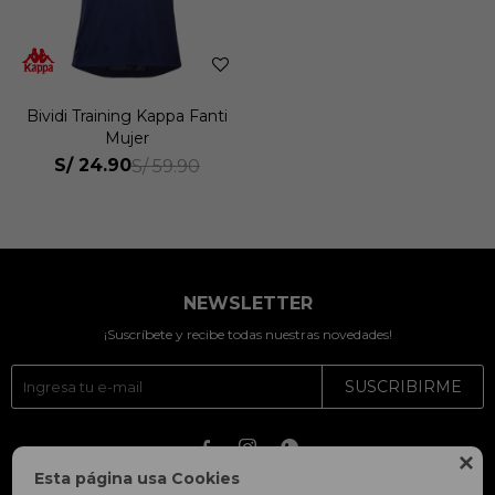
Bividi Training Kappa Fanti
Mujer
S/
24.90
S/
59.90
NEWSLETTER
¡Suscríbete y recibe todas nuestras novedades!
SUSCRIBIRME




Esta página usa Cookies