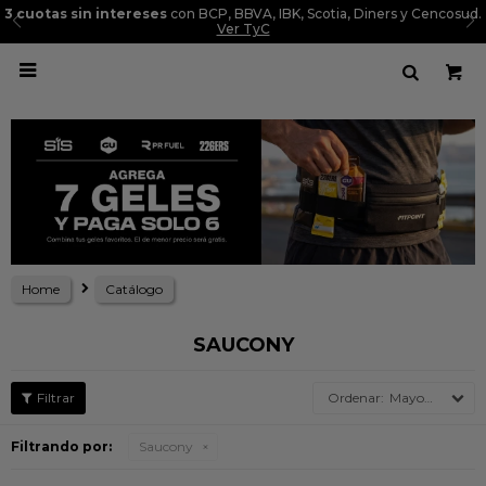
3 cuotas sin intereses
con BCP, BBVA, IBK, Scotia, Diners y Cencosud.
Ver TyC

Home
Catálogo
SAUCONY
Mayor precio
Filtrando por:
Saucony