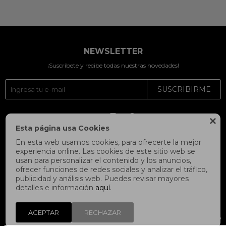
NEWSLETTER
¡Suscríbete y recibe todas nuestras novedades!
SUSCRIBIRME




Esta página usa Cookies
En esta web usamos cookies, para ofrecerte la mejor
experiencia online. Las cookies de este sitio web se
usan para personalizar el contenido y los anuncios,
ofrecer funciones de redes sociales y analizar el tráfico,
publicidad y análisis web. Puedes revisar mayores
detalles e información
aquí
.
ACEPTAR
RECHAZAR
© Copyright 2026 / Fitpoint