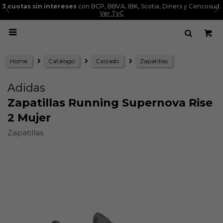
3 cuotas sin intereses
con BCP, BBVA, IBK, Scotia, Diners y Cencosud.
Ver TyC

Home
Catálogo
Calzado
Zapatillas
Adidas
Zapatillas Running Supernova Rise
2 Mujer
Zapatillas