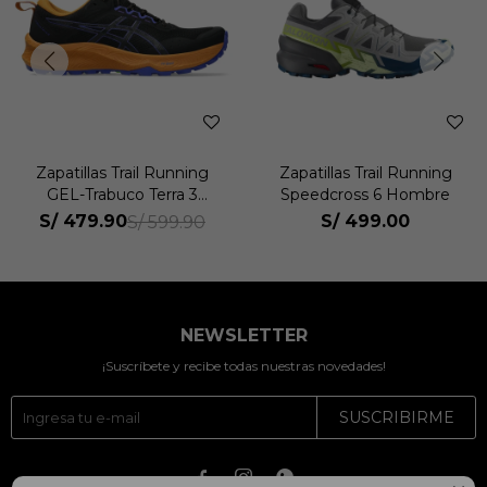
Zapatillas Trail Running
Zapatillas Trail Running
GEL-Trabuco Terra 3
Speedcross 6 Hombre
Hombre
S/
479.90
S/
499.00
S/
599.90
NEWSLETTER
¡Suscríbete y recibe todas nuestras novedades!
SUSCRIBIRME


