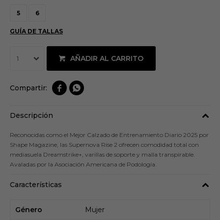
5
6
GUÍA DE TALLAS
AÑADIR AL CARRITO
1


Descripción
Reconocidas como el Mejor Calzado de Entrenamiento Diario 2025 por
Shape Magazine, las Supernova Rise 2 ofrecen comodidad total con
mediasuela Dreamstrike+, varillas de soporte y malla transpirable.
Avaladas por la Asociación Americana de Podología.
Características
Género
Mujer