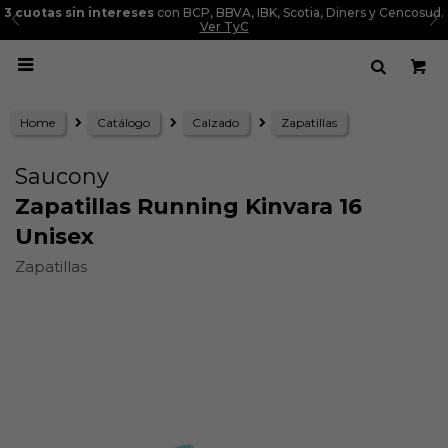
3 cuotas sin intereses
con BCP, BBVA, IBK, Scotia, Diners y Cencosud.
Ver TyC

Home
Catálogo
Calzado
Zapatillas
Saucony
Zapatillas Running Kinvara 16
Unisex
Zapatillas