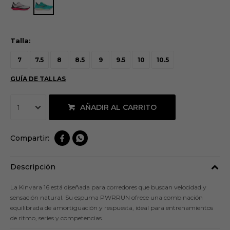
Talla:
7
7.5
8
8.5
9
9.5
10
10.5
GUÍA DE TALLAS
AÑADIR AL CARRITO
1


Descripción
La Kinvara 16 está diseñada para corredores que buscan velocidad y
sensación natural. Su espuma PWRRUN ofrece una combinación
equilibrada de amortiguación y respuesta, ideal para entrenamientos
de ritmo, series y competencias.