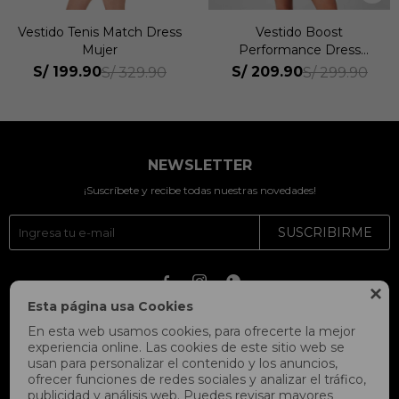
Vestido Tenis Match Dress
Vestido Boost
Mujer
Performance Dress
Classic Mini Mujer
S/
199.90
S/
209.90
S/
329.90
S/
299.90
NEWSLETTER
¡Suscríbete y recibe todas nuestras novedades!
SUSCRIBIRME




Esta página usa Cookies
En esta web usamos cookies, para ofrecerte la mejor
experiencia online. Las cookies de este sitio web se
usan para personalizar el contenido y los anuncios,
ofrecer funciones de redes sociales y analizar el tráfico,
publicidad y análisis web. Puedes revisar mayores