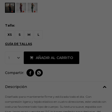
Talla:
XS
S
M
L
GUÍA DE TALLAS
AÑADIR AL CARRITO
1


Descripción
Diseñado para mantenerte firme y estilizada todo el día. Con
compresión ligera y tejido elástico en cuatro direcciones, este vestido sin
costuras favorece todo tipo de cuerpo. Su textura suave, espalda con
tiras, largo maxi y escote en “V” lo hacen perfecto para destacar, del