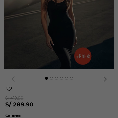
S/
419.90
S/
289.90
Colores: