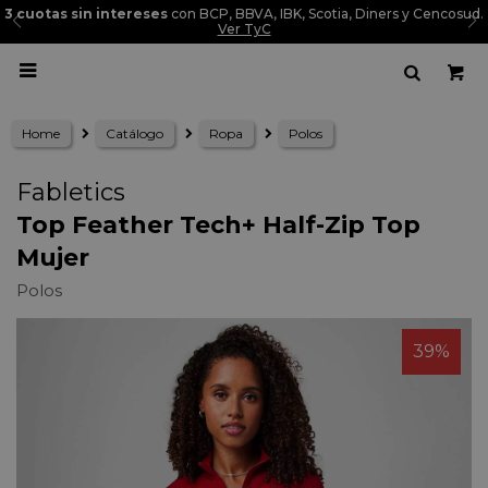
3 cuotas sin intereses
con BCP, BBVA, IBK, Scotia, Diners y Cencosud.
Ver TyC

Home
Catálogo
Ropa
Polos
Fabletics
Top Feather Tech+ Half-Zip Top
Mujer
Polos
39