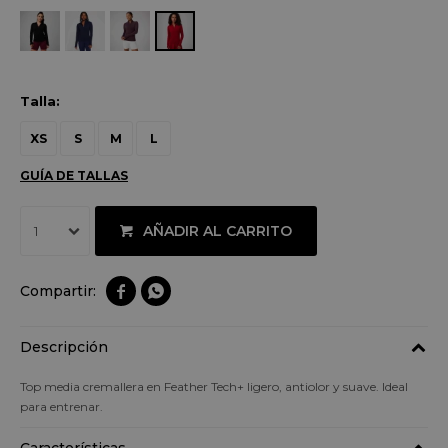
Talla:
XS
S
M
L
GUÍA DE TALLAS
AÑADIR AL CARRITO
1


Descripción
Top media cremallera en Feather Tech+ ligero, antiolor y suave. Ideal
para entrenar.