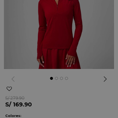
S/
279.90
S/
169.90
Colores: