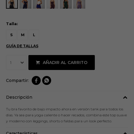
Talla:
S
M
L
GUÍA DE TALLAS
AÑADIR AL CARRITO
1


Descripción
Tu bra favorito de bajo impacto ahora en versión tank para todos los
días. Ya sea para yoga caliente o hacer recados, combina este top suave
y moderno con leggings, shorts o faldas para un look perfecto.
Características