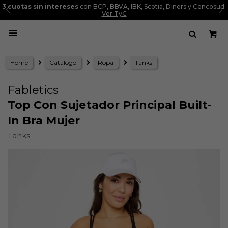
3 cuotas sin intereses
con BCP, BBVA, IBK, Scotia, Diners y Cencosud.
Ver TyC

Home
Catálogo
Ropa
Tanks
Fabletics
Top Con Sujetador Principal Built-
In Bra Mujer
Tanks