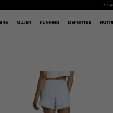
tas sin intereses
con BCP, BBVA, IBK, Scotia, Diners y Cencosud.
V
BRE
MUJER
RUNNING
DEPORTES
NUTR