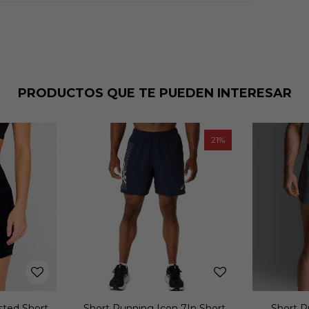
PRODUCTOS QUE TE PUEDEN INTERESAR
21
30
7In Short
Short Running Light Speed
Sho