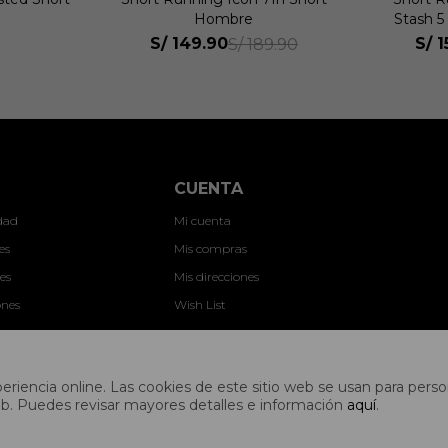
Stash 5 Inch Short Hombre
Com
S/
159.90
S/
1
9.90
S/
229.90
CUENTA
idad
Mi cuenta
es
Mis compras
es
Mis direcciones
ones
Wish List
nes
riencia online. Las cookies de este sitio web se usan para person
s web. Puedes revisar mayores detalles e información
aquí
.