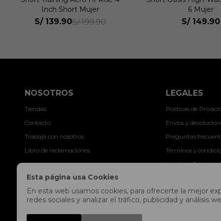
6 Mujer
Hombre
S/
149.90
S/
149.90
S/
18
NOSOTROS
LEGALES
Tiendas
Políticas de Privac
Contacto
Envíos y devolucion
Trabaja con nosotros
Preguntas frecuent
Libro de reclamaciones
Términos y condici
Legales y Promocio
Esta página usa Cookies
En esta web usamos cookies, para ofrecerte la mejor expe
redes sociales y analizar el tráfico, publicidad y análisi