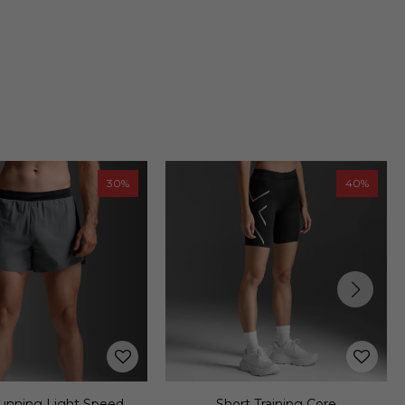
40
40
rt Training Core
Short Training Fluid Hi-Rise 5