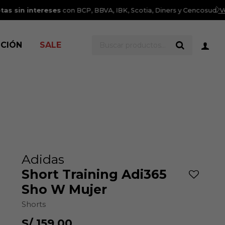
er TyC
ICIÓN
SALE
Adidas
Short Training Adi365
Sho W Mujer
Shorts
S/
159.00