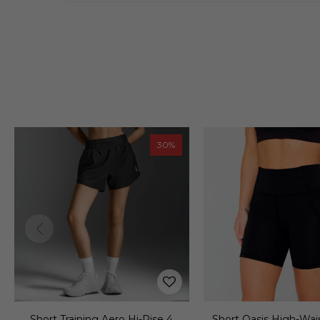
Short Oasis High-Waisted Short
Short Running Icon 