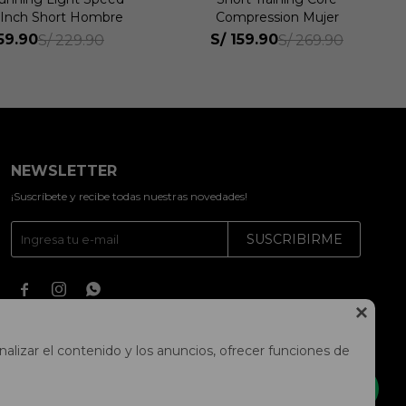
pression Mujer
Inch Mujer
59.90
S/
159.90
S/
269.90
S/
269.90
NEWSLETTER
¡Suscríbete y recibe todas nuestras novedades!
SUSCRIBIRME




alizar el contenido y los anuncios, ofrecer funciones de