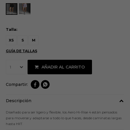
Talla:
XS
S
M
GUÍA DE TALLAS
AÑADIR AL CARRITO
1


Descripción
Diseñado para ser ligero y flexible, los Aero Hi-Rise 4 están pensados
para moverse y adaptarse a todo lo que haces, desde caminatas largas
hasta HIIT.