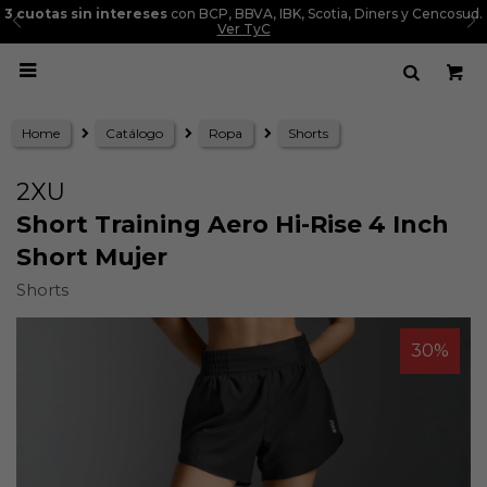
3 cuotas sin intereses
con BCP, BBVA, IBK, Scotia, Diners y Cencosud.
Ver TyC

Home
Catálogo
Ropa
Shorts
2XU
Short Training Aero Hi-Rise 4 Inch
Short Mujer
Shorts
30