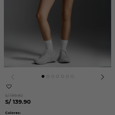
S/
199.90
S/
139.90
Colores: