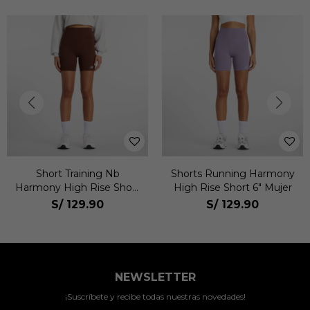
Short Training Nb
Shorts Running Harmony
Harmony High Rise Short
High Rise Short 6" Mujer
6" Mujer
S/
129.90
S/
129.90
NEWSLETTER
¡Suscríbete y recibe todas nuestras novedades!