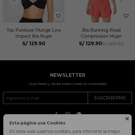
Top Pureluxe Plunge Low
Bra Running Road
Impact Bra Mujer
Compression Mujer
S/
129.90
S/
129.90
S/
269.90
NEWSLETTER
¡Suscríbete y recibe todas nuestras novedades!
SUSCRIBIRME




Esta página usa Cookies
En esta web usamos cookies, para ofrecerte la mejor