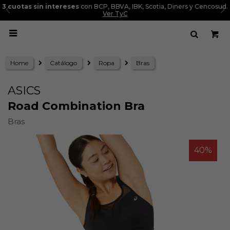
3 cuotas sin intereses
con BCP, BBVA, IBK, Scotia, Diners y Cencosud.
Ver TyC

Home
Catálogo
Ropa
Bras
ASICS
Road Combination Bra
Bras
40