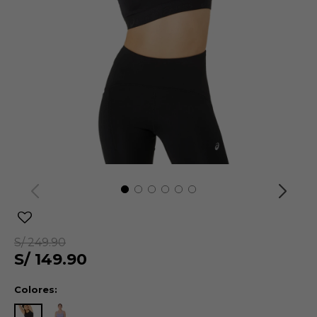
S/
249.90
S/
149.90
Colores: