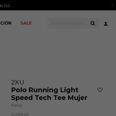
er TyC
ICIÓN
SALE
2XU
Polo Running Light
Speed Tech Tee Mujer
Polos
S/
199.90