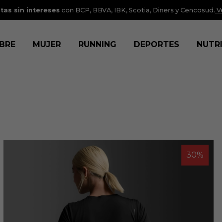
tas sin intereses
con BCP, BBVA, IBK, Scotia, Diners y Cencosud.
V
BRE
MUJER
RUNNING
DEPORTES
NUTR
30