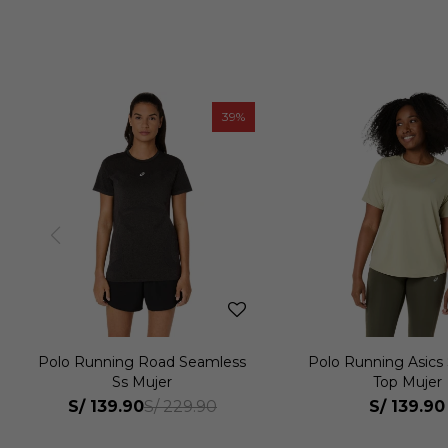
39
Polo Running Road Seamless
Polo Running Asics 
Ss Mujer
Top Mujer
S/
139.90
S/
139.90
S/
229.90