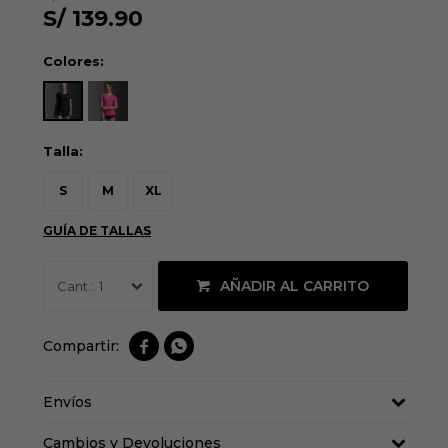
S/
139.90
Colores:
Talla:
S
M
XL
GUÍA DE TALLAS
AÑADIR AL CARRITO
1


Envíos
Cambios y Devoluciones