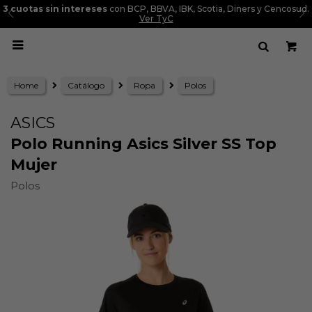
3 cuotas sin intereses
con BCP, BBVA, IBK, Scotia, Diners y Cencosud.
Ver TyC

Home
Catálogo
Ropa
Polos
ASICS
Polo Running Asics Silver SS Top
Mujer
Polos