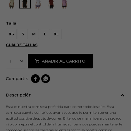
Talla:
XS
S
M
L
XL
GUÍA DE TALLAS
AÑADIR AL CARRITO
1


Descripción
Esta es nuestra camiseta preferida para correr todos los días. Esta
camiseta cuenta con tejidos avanzados que te permiten tener una
actitud positiva después de correr. El tejido de malla ligera y de secado
rápido mejora el control de la humedad, para que puedas mantenerte
cómodo durante las carreras. Mientras tanto, la construcción de