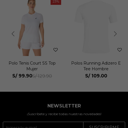
23
Polo Tenis Court SS Top
Polos Running Adizero E
Mujer
Tee Hombre
S/
99.90
S/
109.00
S/
129.90
NEWSLETTER
¡Suscríbete y recibe todas nuestras novedades!
SUSCRIBIRME