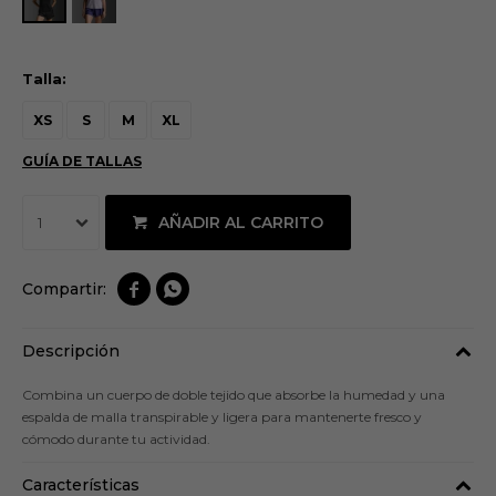
Talla:
XS
S
M
XL
GUÍA DE TALLAS
AÑADIR AL CARRITO
1


Descripción
Combina un cuerpo de doble tejido que absorbe la humedad y una
espalda de malla transpirable y ligera para mantenerte fresco y
cómodo durante tu actividad.
Características