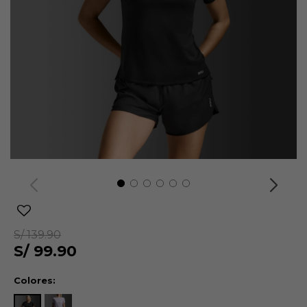
S/
139.90
S/
99.90
Colores: