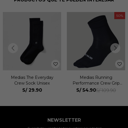
50
Medias The Everyday
Medias Running
Crew Sock Unisex
Performance Crew Grip
Sock Unisex
S/
29.90
S/
54.90
S/
109.90
NEWSLETTER