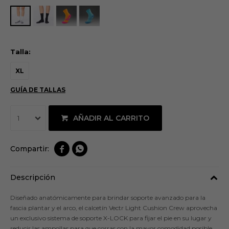
Talla:
XL
GUÍA DE TALLAS
AÑADIR AL CARRITO
1


Descripción
Diseñado anatómicamente para brindar soporte avanzado para la
fascia plantar y el arco, el calcetín Vectr Light Cushion Crew aprovecha
un exclusivo sistema de soporte X-LOCK para fijar el pie en su lugar y
reducir las ampollas para que corras con la mayor comodidad posible.