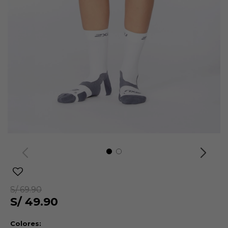
S/
69.90
S/
49.90
Colores: