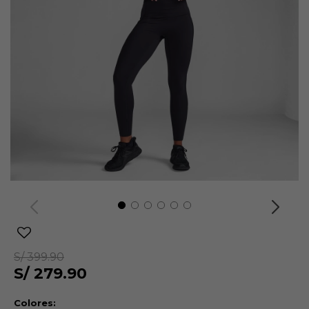
S/
399.90
S/
279.90
Colores: