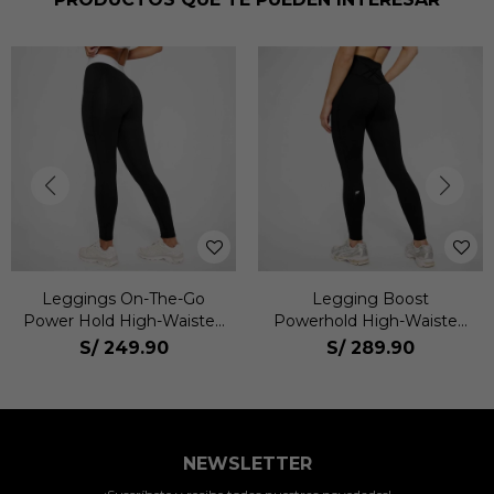
Leggings On-The-Go
Legging Boost
Power Hold High-Waisted
Powerhold High-Waisted
Mujer
Legging Mujer
S/
249.90
S/
289.90
NEWSLETTER