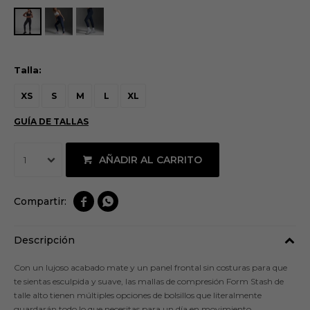
Talla:
XS
S
M
L
XL
GUÍA DE TALLAS
AÑADIR AL CARRITO
1


Descripción
Con un lujoso acabado mate y un panel frontal sin costuras para que
te sientas esculpida y suave, las mallas de compresión Form Stash de
talle alto tienen múltiples opciones de bolsillos que literalmente
guardarán todo lo que necesitas para un día en movimiento