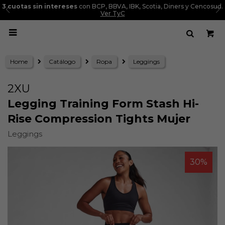
3 cuotas sin intereses
con BCP, BBVA, IBK, Scotia, Diners y Cencosud.
Ver TyC

Home
Catálogo
Ropa
Leggings
2XU
Legging Training Form Stash Hi-
Rise Compression Tights Mujer
Leggings
30