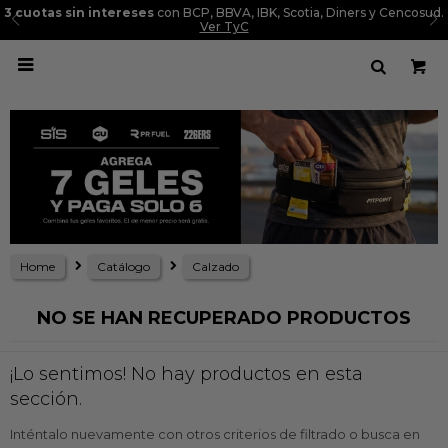
3 cuotas sin intereses
con BCP, BBVA, IBK, Scotia, Diners y Cencosud.
Ver TyC

Home
Catálogo
Calzado
NO SE HAN RECUPERADO PRODUCTOS
¡Lo sentimos! No hay productos en esta
sección.
Inténtalo nuevamente con otros criterios de filtrado o busca en