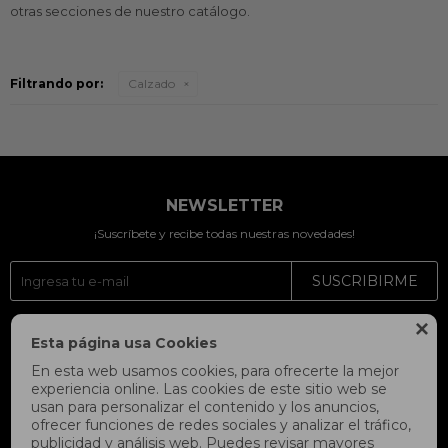
otras secciones de nuestro catálogo.
Filtrando por:
Calzado
NEWSLETTER
¡Suscríbete y recibe todas nuestras novedades!
SUSCRIBIRME




Esta página usa Cookies
En esta web usamos cookies, para ofrecerte la mejor
experiencia online. Las cookies de este sitio web se
usan para personalizar el contenido y los anuncios,
ofrecer funciones de redes sociales y analizar el tráfico,
publicidad y análisis web. Puedes revisar mayores