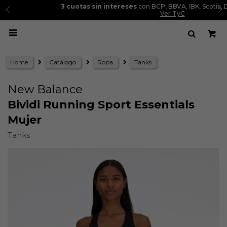
3 cuotas sin intereses
con BCP, BBVA, IBK, Scotia, Diners y Cencosud.
Ver TyC

Home
Catálogo
Ropa
Tanks
New Balance
Bividi Running Sport Essentials
Mujer
Tanks