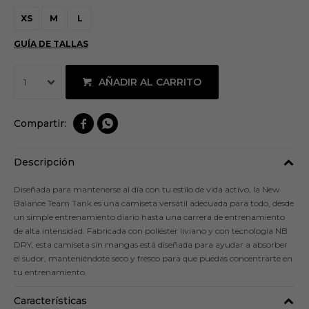
XS
M
L
GUÍA DE TALLAS
AÑADIR AL CARRITO
1


Descripción
Diseñada para mantenerse al día con tu estilo de vida activo, la New
Balance Team Tank es una camiseta versátil adecuada para todo, desde
un simple entrenamiento diario hasta una carrera de entrenamiento
de alta intensidad. Fabricada con poliéster liviano y con tecnología NB
DRY, esta camiseta sin mangas está diseñada para ayudar a absorber
el sudor, manteniéndote seco y fresco para que puedas concentrarte en
tu entrenamiento.
Características