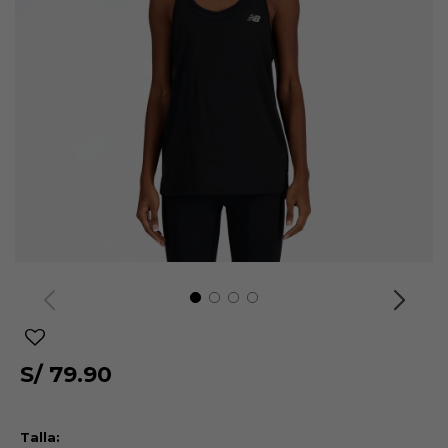
S/
79.90
Talla: