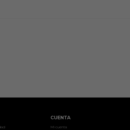
CUENTA
idad
Mi cuenta