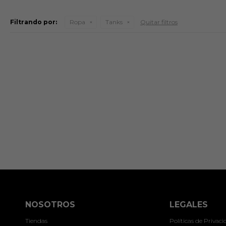
Filtrando por:
Ropa
Tanks
Quitar filtros
NOSOTROS
LEGALES
Tiendas
Políticas de Privac