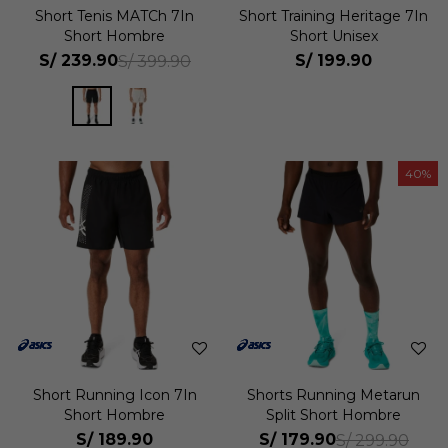
Short Tenis MATCh 7In
Short Training Heritage 7In
Short Hombre
Short Unisex
S/
239.90
S/
199.90
S/
399.90
40
Short Running Icon 7In
Shorts Running Metarun
Short Hombre
Split Short Hombre
S/
189.90
S/
179.90
S/
299.90