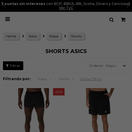
3 cuotas sin intereses
con BCP, BBVA, IBK, Scotia, Diners y Cencosud.
Ver TyC

Home
Asics
Ropa
Shorts
SHORTS ASICS
Mayor precio
Filtrando por:
Ropa
Shorts
Quitar filtros
20