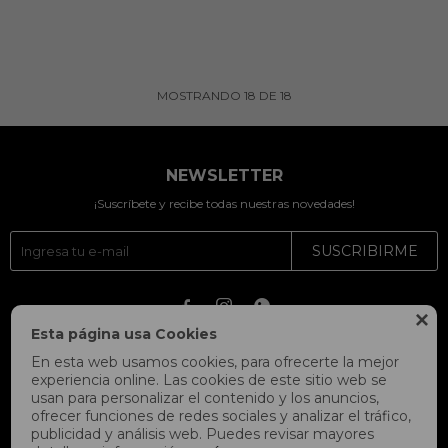
MOSTRANDO
18
DE
18
NEWSLETTER
¡Suscríbete y recibe todas nuestras novedades!
SUSCRIBIRME




Esta página usa Cookies
En esta web usamos cookies, para ofrecerte la mejor
experiencia online. Las cookies de este sitio web se
usan para personalizar el contenido y los anuncios,
ofrecer funciones de redes sociales y analizar el tráfico,
publicidad y análisis web. Puedes revisar mayores