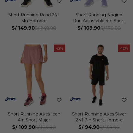
Short Running Road 2N1
Short Running Nagino
5In Hombre
Run Adjustable 4In Short
Mujer
S/
149.90
S/
109.90
S/
249.90
S/
179.90
42
40
Short Running Asics Icon
Short Running Asics Silver
4In Short Mujer
2N1 7In Short Hombre
S/
109.90
S/
94.90
S/
189.90
S/
159.90