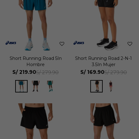
Short Running Road 5In
Short Running Road 2-N-1
Hombre
3.5In Mujer
S/
219.90
S/
169.90
S/
279.90
S/
279.90