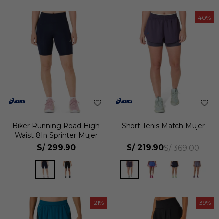
40
Biker Running Road High
Short Tenis Match Mujer
Waist 8In Sprinter Mujer
S/
299.90
S/
219.90
S/
369.00
21
39