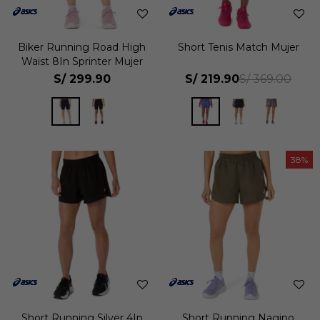
Biker Running Road High
Short Tenis Match Mujer
Waist 8In Sprinter Mujer
S/
299.90
S/
219.90
S/
369.00
38
Short Running Silver 4In
Short Running Nagino