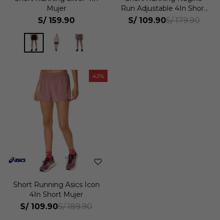
Mujer
Run Adjustable 4In Short
Mujer
S/
159.90
S/
109.90
S/
179.90
42
Short Running Asics Icon
4In Short Mujer
S/
109.90
S/
189.90