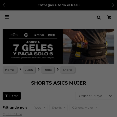
3
Entregas a todo el Perú

Home
Asics
Ropa
Shorts
SHORTS ASICS MUJER
Mayor precio
Filtrando por:
Ropa
Shorts
Género:
Mujer
Quitar filtros