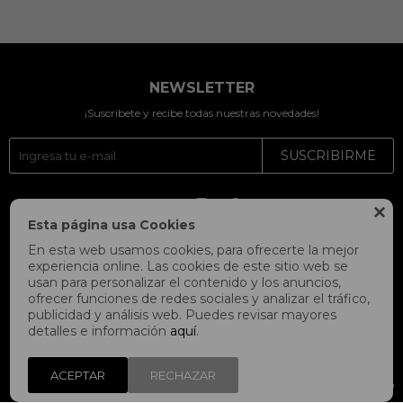
NEWSLETTER
¡Suscríbete y recibe todas nuestras novedades!
SUSCRIBIRME




Esta página usa Cookies
En esta web usamos cookies, para ofrecerte la mejor
experiencia online. Las cookies de este sitio web se
usan para personalizar el contenido y los anuncios,
ofrecer funciones de redes sociales y analizar el tráfico,
publicidad y análisis web. Puedes revisar mayores
detalles e información
aquí
.
ACEPTAR
RECHAZAR
© Copyright 2026 / Fitpoint