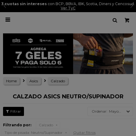
3 cuotas sin intereses
con BCP, BBVA, IBK, Scotia, Diners y Cencosud.
Ver TyC

Home
Asics
Calzado
CALZADO ASICS NEUTRO/SUPINADOR
Mayor precio
Filtrando por:
Calzado
Tipo de pisada:
Neutro/Supinador
Quitar filtros