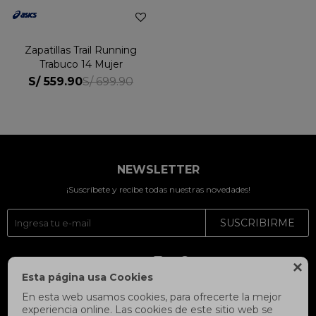
Zapatillas Trail Running
Trabuco 14 Mujer
S/
559.90
S/
699.90
NEWSLETTER
¡Suscríbete y recibe todas nuestras novedades!
SUSCRIBIRME




Esta página usa Cookies
En esta web usamos cookies, para ofrecerte la mejor
experiencia online. Las cookies de este sitio web se