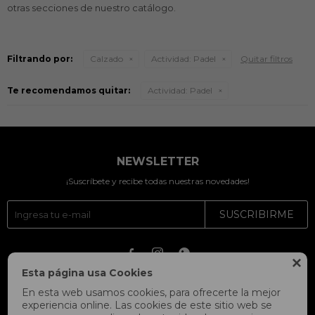
otras secciones de nuestro catálogo.
Filtrando por:
Calzado
Actividad:
Padel
Quitar filtros
Te recomendamos quitar:
Actividad:
Padel
NEWSLETTER
¡Suscríbete y recibe todas nuestras novedades!
SUSCRIBIRME




Esta página usa Cookies
En esta web usamos cookies, para ofrecerte la mejor
experiencia online. Las cookies de este sitio web se