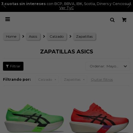
3 cuotas sin intereses
con BCP, BBVA, IBK, Scotia, Diners y Cencosud.
Ver TyC

Home
Asics
Calzado
Zapatillas
ZAPATILLAS ASICS
Mayor precio
Filtrando por:
Calzado
Zapatillas
Quitar filtros