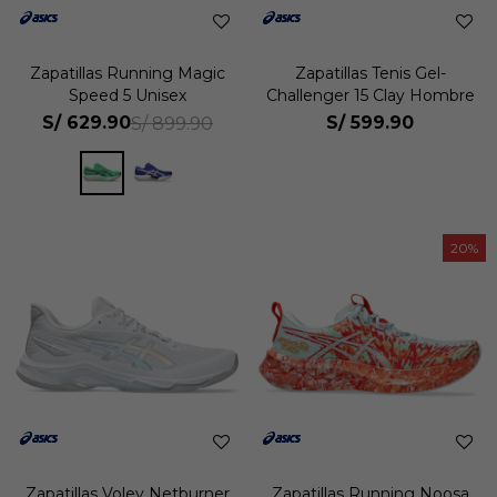
Zapatillas Running Magic
Zapatillas Tenis Gel-
Speed 5 Unisex
Challenger 15 Clay Hombre
S/
629.90
S/
599.90
S/
899.90
20
Zapatillas Voley Netburner
Zapatillas Running Noosa