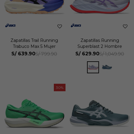
Zapatillas Trail Running
Zapatillas Running
Trabuco Max 5 Mujer
Superblast 2 Hombre
S/
639.90
S/
629.90
S/
799.90
S/
1,049.90
30