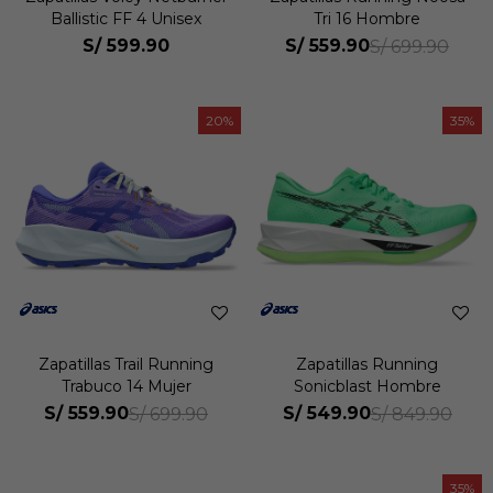
Ballistic FF 4 Unisex
Tri 16 Hombre
S/
599.90
S/
559.90
S/
699.90
20
35
Zapatillas Trail Running
Zapatillas Running
Trabuco 14 Mujer
Sonicblast Hombre
S/
559.90
S/
549.90
S/
699.90
S/
849.90
35