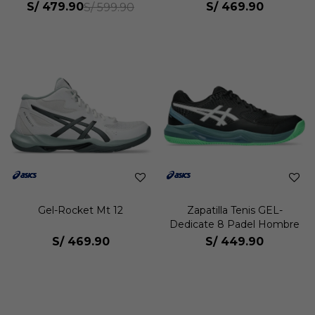
Hombre
S/
479.90
S/
469.90
S/
599.90
Gel-Rocket Mt 12
Zapatilla Tenis GEL-
Dedicate 8 Padel Hombre
S/
469.90
S/
449.90