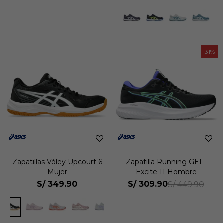
31
Zapatillas Vóley Upcourt 6
Zapatilla Running GEL-
Mujer
Excite 11 Hombre
S/
349.90
S/
309.90
S/
449.90