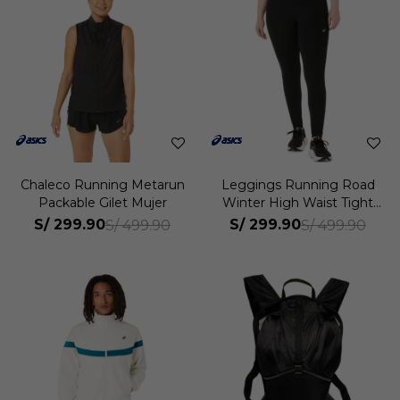
Chaleco Running Metarun
Leggings Running Road
Packable Gilet Mujer
Winter High Waist Tight
Mujer
S/
299.90
S/
299.90
S/
499.90
S/
499.90