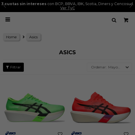
3 cuotas sin intereses
con BCP, BBVA, IBK, Scotia, Diners y Cencosud.
Ver TyC

Home
Asics
ASICS
Mayor precio