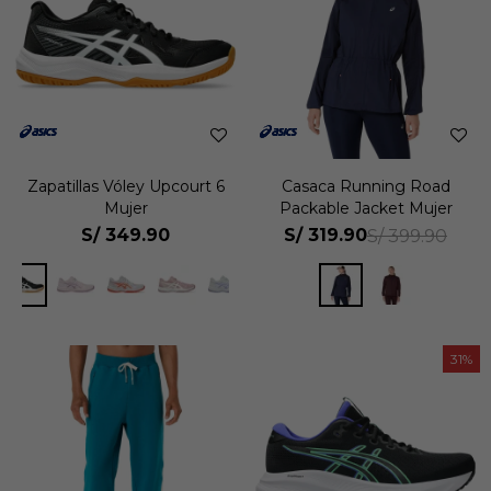
Zapatillas Vóley Upcourt 6
Casaca Running Road
Mujer
Packable Jacket Mujer
S/
349.90
S/
319.90
S/
399.90
31