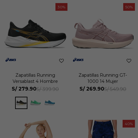
30
50
Zapatillas Running
Zapatillas Running GT-
Versablast 4 Hombre
1000 14 Mujer
S/
279.90
S/
269.90
S/
399.90
S/
549.90
40