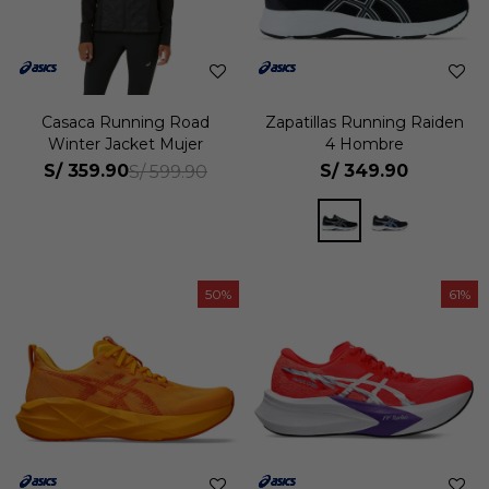
Casaca Running Road
Zapatillas Running Raiden
Winter Jacket Mujer
4 Hombre
S/
359.90
S/
349.90
S/
599.90
50
61