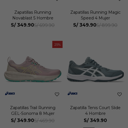
Zapatillas Running
Zapatillas Running Magic
Novablast 5 Hombre
Speed 4 Mujer
S/
349.90
S/
349.90
S/
699.90
S/
899.90
25
Zapatillas Trail Running
Zapatilla Tenis Court Slide
GEL-Sonoma 8 Mujer
4 Hombre
S/
349.90
S/
349.90
S/
469.90