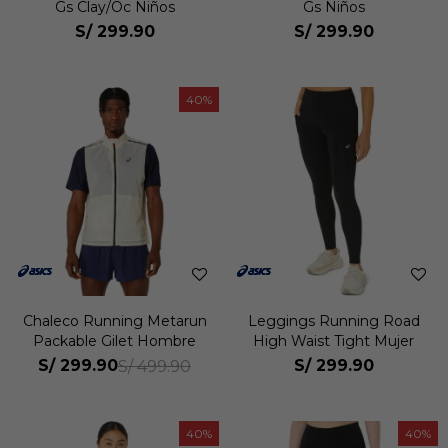
Gs Clay/Oc Niños
Gs Niños
S/
299.90
S/
299.90
40
Chaleco Running Metarun
Leggings Running Road
Packable Gilet Hombre
High Waist Tight Mujer
S/
299.90
S/
299.90
S/
499.90
40
40