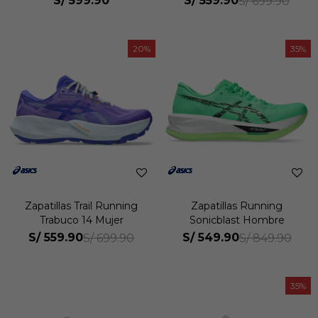
S/
599.90
S/
559.90
S/
699.90
20
35
Zapatillas Trail Running
Zapatillas Running
Trabuco 14 Mujer
Sonicblast Hombre
S/
559.90
S/
549.90
S/
699.90
S/
849.90
35