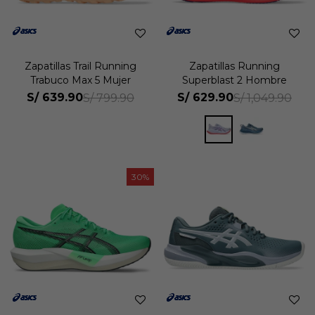
Zapatillas Trail Running
Zapatillas Running
Trabuco Max 5 Mujer
Superblast 2 Hombre
S/
639.90
S/
629.90
S/
799.90
S/
1,049.90
30