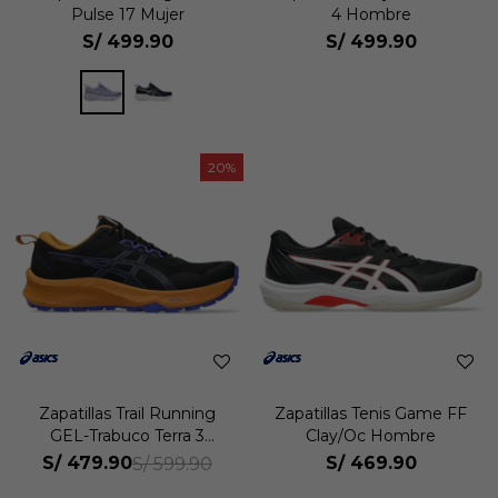
Pulse 17 Mujer
4 Hombre
S/
499.90
S/
499.90
20
Zapatillas Trail Running
Zapatillas Tenis Game FF
GEL-Trabuco Terra 3
Clay/Oc Hombre
Hombre
S/
479.90
S/
469.90
S/
599.90