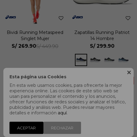
Bividi Running Metaspeed
Zapatillas Running Patriot
Singlet Mujer
14 Hombre
S/
269.90
S/
299.90
S/
449.90

Esta página usa Cookies
18
50
En esta web usamos cookies, para ofrecerte la mejor
experiencia online. Las cookies de este sitio web se
usan para personalizar el contenido y los anuncios,
ofrecer funciones de redes sociales y analizar el tráfico,
publicidad y análisis web. Puedes revisar mayores
detalles e información
aquí
.
ACEPTAR
RECHAZAR