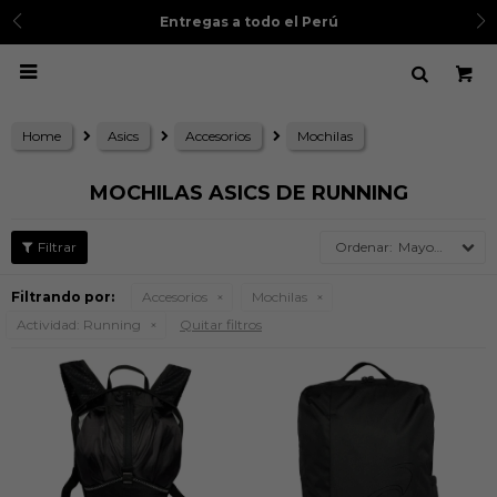
Entregas a todo el Perú

Home
Asics
Accesorios
Mochilas
MOCHILAS ASICS DE RUNNING
Mayor precio
Filtrando por:
Accesorios
Mochilas
Actividad:
Running
Quitar filtros