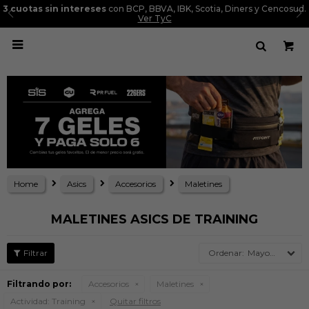
3 cuotas sin intereses
con BCP, BBVA, IBK, Scotia, Diners y Cencosud.
Ver TyC

Home
Asics
Accesorios
Maletines
MALETINES ASICS DE TRAINING
Mayor precio
Filtrando por:
Accesorios
Maletines
Actividad:
Training
Quitar filtros