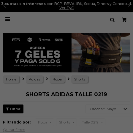
3 cuotas sin intereses
con BCP, BBVA, IBK, Scotia, Diners y Cencosud.
Ver TyC

Home
Adidas
Ropa
Shorts
SHORTS ADIDAS TALLE 0219
Mayor precio
Filtrando por:
Ropa
Shorts
Talle 0219
Quitar filtros