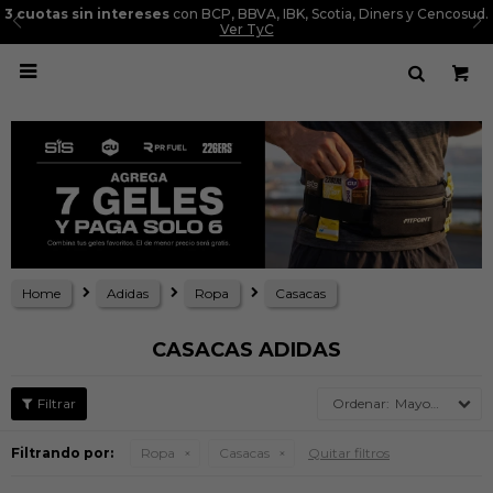
3 cuotas sin intereses
con BCP, BBVA, IBK, Scotia, Diners y Cencosud.
Ver TyC

Home
Adidas
Ropa
Casacas
CASACAS ADIDAS
Mayor precio
Filtrando por:
Ropa
Casacas
Quitar filtros