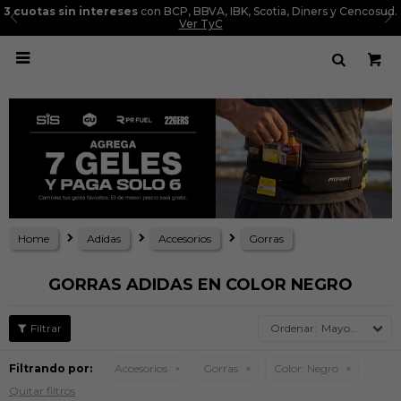
3 cuotas sin intereses
con BCP, BBVA, IBK, Scotia, Diners y Cencosud.
Ver TyC

Home
Adidas
Accesorios
Gorras
GORRAS ADIDAS EN COLOR NEGRO
Mayor precio
Filtrando por:
Accesorios
Gorras
Color:
Negro
Quitar filtros