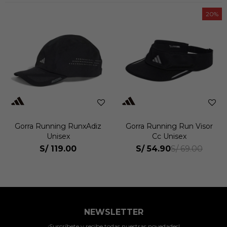
20
Gorra Running RunxAdiz
Gorra Running Run Visor
Unisex
Cc Unisex
S/
119.00
S/
54.90
S/
69.00
NEWSLETTER
¡Suscríbete y recibe todas nuestras novedades!